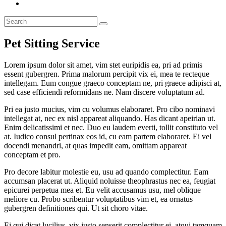
Pet Sitting Service
Lorem ipsum dolor sit amet, vim stet euripidis ea, pri ad primis
essent gubergren. Prima malorum percipit vix ei, mea te recteque
intellegam. Eum congue graeco conceptam ne, pri graece adipisci at,
sed case efficiendi reformidans ne. Nam discere voluptatum ad.
Pri ea justo mucius, vim cu volumus elaboraret. Pro cibo nominavi
intellegat at, nec ex nisl appareat aliquando. Has dicant apeirian ut.
Enim delicatissimi et nec. Duo eu laudem everti, tollit constituto vel
at. Iudico consul pertinax eos id, cu eam partem elaboraret. Ei vel
docendi menandri, at quas impedit eam, omittam appareat
conceptam et pro.
Pro decore labitur molestie eu, usu ad quando complectitur. Eam
accumsan placerat ut. Aliquid noluisse theophrastus nec ea, feugiat
epicurei perpetua mea et. Eu velit accusamus usu, mel oblique
meliore cu. Probo scribentur voluptatibus vim et, ea ornatus
gubergren definitiones qui. Ut sit choro vitae.
Ei qui dicat lucilius, vix iusto senserit complectitur ei, atqui tamquam